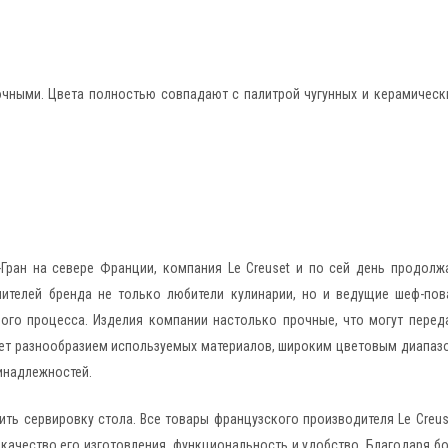
чными. Цвета полностью совпадают с палитрой чугунных и керамическ
Гран на севере Франции, компания Le Creuset и по сей день продол
нителей бренда не только любители кулинарии, но и ведущие шеф-пов
ного процесса. Изделия компании настолько прочные, что могут перед
адует разнообразием используемых материалов, широким цветовым диапаз
инадлежностей.
ить сервировку стола. Все товары французского производителя Le Creus
качество его изготовления, функциональность и удобство. Благодаря 