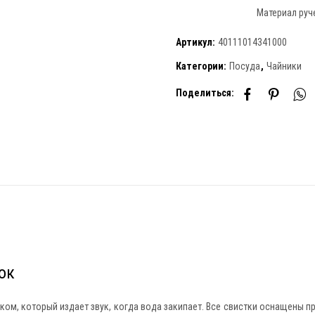
Материал руч
Артикул:
40111014341000
Категории:
Посуда
,
Чайники
Поделиться:
ок
ком, который издает звук, когда вода закипает. Все свистки оснащены п