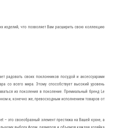
их изделий, что позволяет Вам расширить свою коллекцию
жает радовать своих поклонников посудой и аксессуарами
ара со всего мира. Этому способствует высокий уровень
аваться из поколения в поколение. Премиальный бренд Le
оном и, конечно же, превосходным исполнением товаров от
et – это своеобразный элемент престижа на Вашей кухне, а
большому выбору форм, размеров и объемов каждая хозяйка