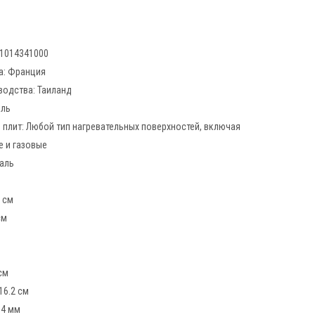
Оранжевый (Flame)
Жёлтый (Nectar)
11014341000
а:
Франция
водства:
Таиланд
аль
 плит:
Любой тип нагревательных поверхностей, включая
 и газовые
аль
9 см
см
см
16.2 см
:
4 мм