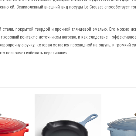
но ей. Великолепный внешний вид посуды Le Creuset способствует том
й стали, покрытой твердой и прочной глянцевой эмалью. Его можно ис
т хороший контакт с источником нагрева, и как следствие – эффективно
жаропрочную ручку, которая остается прохладной на ощупь, и громкий с
что позволяет избежать переливания.