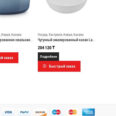
,
,
Посуда
Кастрюли, Ковши, Казаны
Посуда
Кастрюли, Ковши, Казаны
Чугунный эмалированный казан La Marmite с черной внутренней эмалью 21114247770430, 24 см, 3.1 л, светло-розовый (Shell pink)
204 120
₸
168 840
₸
Подробнее
Быстрый заказ
Быстрый заказ