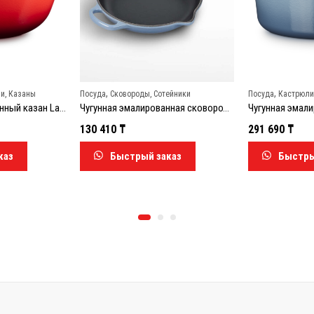
,
,
уда
Сковороды, Сотейники
Посуда
Кастрюли, Ковши, Казаны
Чугунная эмалированная сковорода Signature 20182234340422, 23 см, голубой (Chambray)
Чугунная эмалированная овальная кастрюля (утятница) 21178294344441, 29 см, 4.7 л, голубой ( Chambray)
 410
₸
291 690
₸
Быстрый заказ
Быстрый заказ