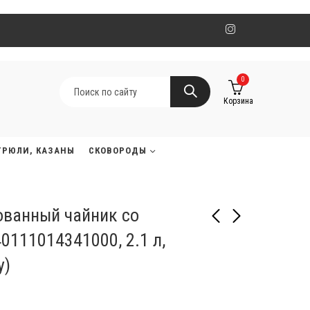
0
Корзина
ТРЮЛИ, КАЗАНЫ
СКОВОРОДЫ
ованный чайник со
0111014341000, 2.1 л,
y)
Стальной
Стальной
эмалированный чайник
эмалированный чайник
со свистком Cloche
со свистком Cloche
99 540
99 540
₸
₸
40111010900900, 2.1 л,
40111016720900, 2.1 л,