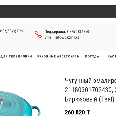
к Ел, 50
Без
Поддержка:
8 775 683 1370
Email:
info@qazgrill.kz
ДЛЯ СЕРВИРОВКИ
КУХОННЫЕ АКСЕССУАРЫ
ПОСУДА
КАС
Чугунный эмалир
21180301702430, 3
Бирюзовый (Teal)
260 820
₸