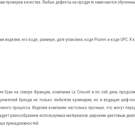
пам проверки качества. Любые дефекты на продукте замечаются обученн
и изделия, его коде, размере, дате упаковки, коде Prizem и коде UPC. 
ле-Гран на севере Франции, компания Le Creuset и по сей день продол
ценителей бренда не только любители кулинарии, но и ведущие шеф-по
енного процесса. Изделия компании настолько прочные, что могут пере
, радует разнообразием используемых материалов, широким цветовым диа
ных принадлежностей.