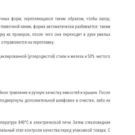
очных форм, скрепляющихся таким образом, чтобы зазор,
 отливочной линии, форма автоматически разбивается: таким
ну из проверок, после чего она переходит в руки умелых
 отправляются на переплавку.
ециклированной (углеродистой) стали и железа и 50% чистого
ое травление и ручную зачистку емкостей и крышек. После
т подвергнуты дополнительной шлифовке и очистке, либо их
мпературе 840°C в электрической печи. Затем стекловидная
нальный этап контроля качества перед упаковкой товара. С