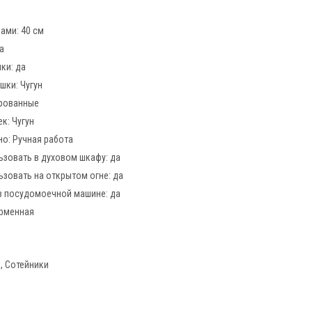
ками:
40 см
а
шки:
да
ышки:
Чугун
рованные
ек:
Чугун
но:
Ручная работа
зовать в духовом шкафу:
да
зовать на открытом огне:
да
в посудомоечной машине:
да
рменная
, Сотейники