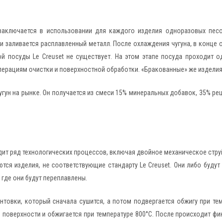
t заключается в использовании для каждого изделия одноразовых пес
х и заливается расплавленный металл. После охлаждения чугуна, в конце
й посуды Le Creuset не существует. На этом этапе посуда проходит од
ерациям очистки и поверхностной обработки. «Бракованные» же изделия
 чугун на рынке. Он получается из смеси 15% минеральных добавок, 35% р
т ряд технологических процессов, включая двойное механическое струйн
тся изделия, не соответствующие стандарту Le Creuset. Они либо буду
 где они будут переплавлены.
нтовки, который сначала сушится, а потом подвергается обжигу при те
 поверхности и обжигается при температуре 800°C. После происходит фи