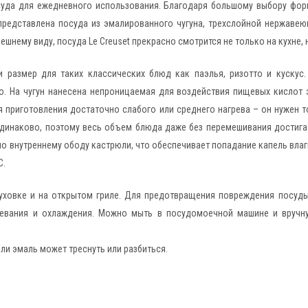
осуда для ежедневного использования. Благодаря большому выбору фо
представлена посуда из эмалированного чугуна, трехслойной нержаве
нему виду, посуда Le Creuset прекрасно смотрится не только на кухне, 
 размер для таких классических блюд как паэлья, ризотто и кускус.
ло. На чугун нанесена непроницаемая для воздействия пищевых кислот 
ля приготовления достаточно слабого или среднего нагрева – он нужен 
одинаково, поэтому весь объем блюда даже без перемешивания достигае
о внутреннему ободу кастрюли, что обеспечивает попадание капель влаги
С.
духовке и на открытом гриле. Для предотвращения повреждения посуд
гревания и охлаждения. Можно мыть в посудомоечной машине и вруч
ли эмаль может треснуть или разбиться.