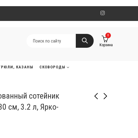
0
Корзина
ТРЮЛИ, КАЗАНЫ
СКОВОРОДЫ
ованный сотейник
0 см, 3.2 л, Ярко-
Чугунный
Чугунный
эмалированный
эмалированный
сотейник
сотейник
260 820
260 820
₸
₸
21180300101441,30 см,
21180304442430, 30 см,