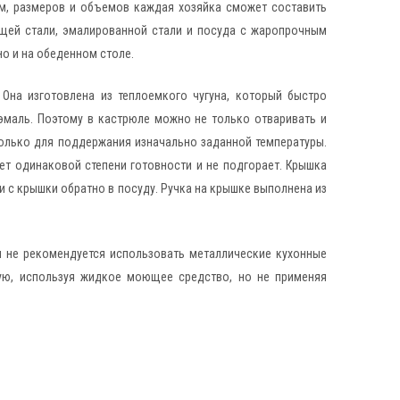
рм, размеров и объемов каждая хозяйка сможет составить
ющей стали, эмалированной стали и посуда с жаропрочным
но и на обеденном столе.
 Она изготовлена из теплоемкого чугуна, который быстро
эмаль. Поэтому в кастрюле можно не только отваривать и
только для поддержания изначально заданной температуры.
т одинаковой степени готовности и не подгорает. Крышка
 с крышки обратно в посуду. Ручка на крышке выполнена из
ы не рекомендуется использовать металлические кухонные
ную, используя жидкое моющее средство, но не применяя