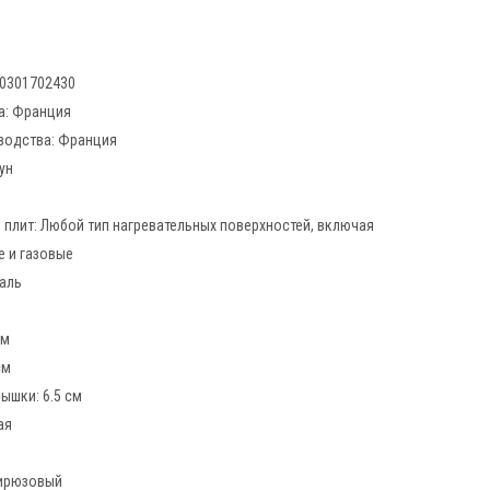
3.2 л, белый (White)
3.2 л, Серый (Flint)
80301702430
а:
Франция
водства:
Франция
ун
 плит:
Любой тип нагревательных поверхностей, включая
 и газовые
аль
см
см
рышки:
6.5 см
ая
ирюзовый